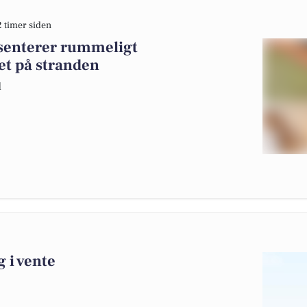
2 timer siden
æsenterer rummeligt
t på stranden
d
g i vente