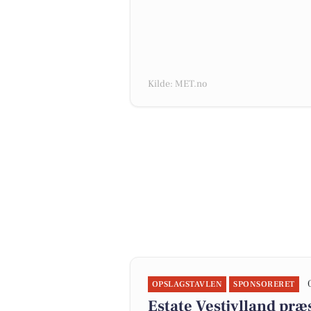
Kilde: MET.no
OPSLAGSTAVLEN
SPONSORERET
Estate Vestjylland præ