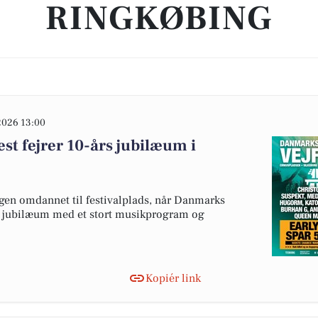
RINGKØBING
2026 13:00
st fejrer 10-års jubilæum i
igen omdannet til festivalplads, når Danmarks
års jubilæum med et stort musikprogram og
Kopiér link