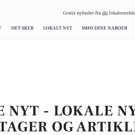
Gratis nyheder fra
dit
lokalområde
V
DET SKER
LOKALT NYT
MØD DINE NABOER
E NYT - LOKALE N
TAGER OG ARTIKL