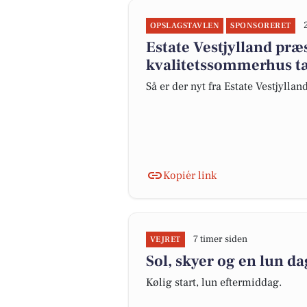
OPSLAGSTAVLEN
SPONSORERET
Estate Vestjylland pr
kvalitetssommerhus tæ
Så er der nyt fra Estate Vestjyllan
Kopiér link
7 timer siden
VEJRET
Sol, skyer og en lun da
Kølig start, lun eftermiddag.