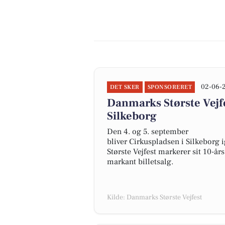
02-06-
DET SKER
SPONSORERET
Danmarks Største Vejfe
Silkeborg
Den 4. og 5. september
bliver Cirkuspladsen i Silkeborg 
Største Vejfest markerer sit 10-
markant billetsalg.
Kilde: Danmarks Største Vejfest