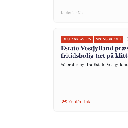
Kilde: JobNet
OPSLAGSTAVLEN
SPONSORERET
Estate Vestjylland præ
fritidsbolig tæt på klit
Så er der nyt fra Estate Vestjyllan
Kopiér link