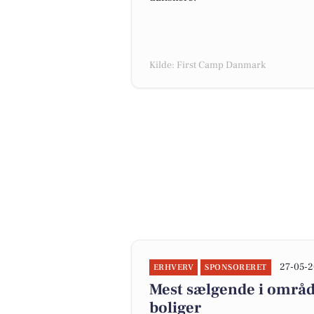
Kilde: First Camp Danmark
27-05-2
ERHVERV
SPONSORERET
Mest sælgende i område
boliger