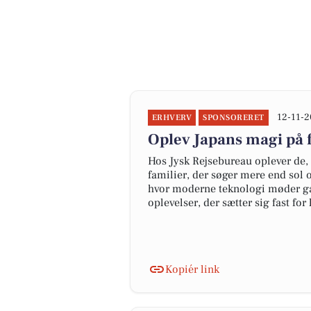
12-11-2
ERHVERV
SPONSORERET
Oplev Japans magi på 
Hos Jysk Rejsebureau oplever de, a
familier, der søger mere end sol o
hvor moderne teknologi møder gam
oplevelser, der sætter sig fast for l
Kopiér link