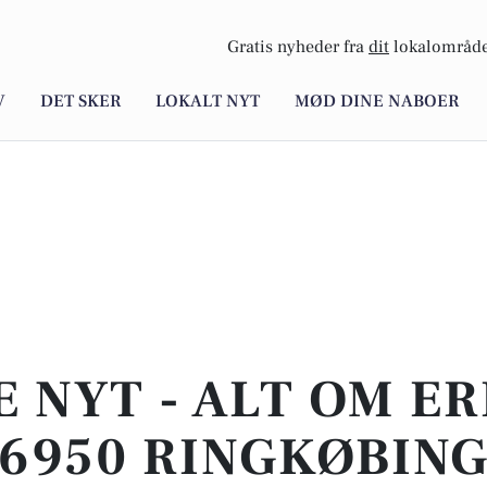
Gratis nyheder fra
dit
lokalområde
V
DET SKER
LOKALT NYT
MØD DINE NABOER
E NYT - ALT OM ER
6950 RINGKØBIN