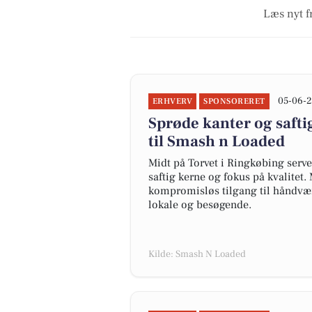
Læs nyt f
05-06-2
ERHVERV
SPONSORERET
Sprøde kanter og safti
til Smash n Loaded
Midt på Torvet i Ringkøbing serv
saftig kerne og fokus på kvalitet
kompromisløs tilgang til håndværk
lokale og besøgende.
Kilde: Smash N Loaded