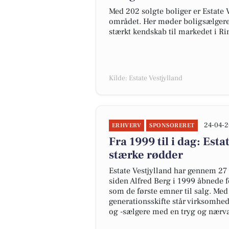
Med 202 solgte boliger er Estate
området. Her møder boligsælgere 
stærkt kendskab til markedet i Ri
Kilde: Estate Vestjylland
24-04-2
ERHVERV
SPONSORERET
Fra 1999 til i dag: Est
stærke rødder
Estate Vestjylland har gennem 27 
siden Alfred Berg i 1999 åbnede
som de første emner til salg. Med 
generationsskifte står virksomhed
og -sælgere med en tryg og nærv