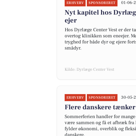
01-06-2
ERHVERV
SPONSORERET
Nyt kapitel hos Dyrlæg
ejer
Hos Dyrlæge Center Vest er der tag
overtog klinikken som eneejer. Me
tryghed for både dyr og ejere for
smådyr.
Kilde: Dyrlæge Center Vest
30-05-2
ERHVERV
SPONSORERET
Flere danskere tænker
Sommerferien handler for mange 
være sammen og få et afbræk fra 
fylder økonomi, overblik og fleks
danskere.