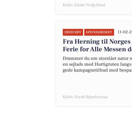
Kilde: Estate Vestjylland
11-02-2
ERHVERV
SPONSORERET
Fra Herning til Norges
Ferie for Alle Messen d
Drømmer du om storslået natur og
en sejlads med Hurtigruten langs N
gode kampagnetilbud med bespare
Kilde: Norsk Rejsebureau