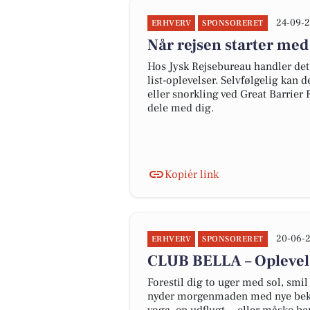
24-09-2
ERHVERV
SPONSORERET
Når rejsen starter med
Hos Jysk Rejsebureau handler det 
list-oplevelser. Selvfølgelig kan 
eller snorkling ved Great Barrier
dele med dig.
Kopiér link
20-06-2
ERHVERV
SPONSORERET
CLUB BELLA – Oplevels
Forestil dig to uger med sol, smil
nyder morgenmaden med nye beken