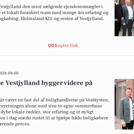
 Vestjylland den mest sælgende ejendomsmægler i
et lokalt forankret team med mange års erfaring og
ngkøbing, Holmsland Klit og resten af Vestjylland.
Kopiér link
026 09:00
ate Vestjylland bygger videre på
år været en fast del af bolighandlerne på Vestkysten,
 forretningen alene med sine to egne sommerhuse
dybe lokale rødder, stor erfaring og et nyligt
en i dag stærkt rustet til at hjælpe både boligkøbere
ærende proces.