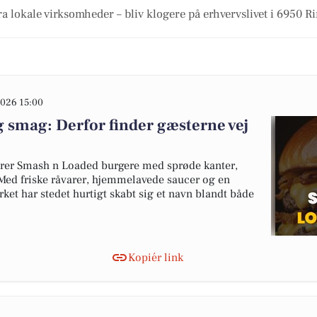
ra lokale virksomheder – bliv klogere på erhvervslivet i 6950 R
026 15:00
g smag: Derfor finder gæsterne vej
erer Smash n Loaded burgere med sprøde kanter,
. Med friske råvarer, hjemmelavede saucer og en
et har stedet hurtigt skabt sig et navn blandt både
Kopiér link