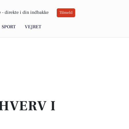
 -
direkte i din indbakke
Tilmeld
SPORT
VEJRET
HVERV I
G