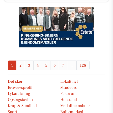
1
2
3
4
5
6
7
...
128
Det sker
Lokalt nyt
Erhvervsprofil
Mindeord
Lykønskning
Fakta om
Opslagstavlen
Husstand
Krop & Sundhed
Mød dine naboer
Sport
Boligmarked