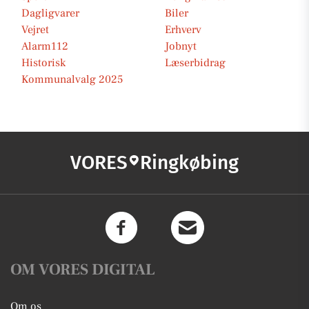
Dagligvarer
Biler
Vejret
Erhverv
Alarm112
Jobnyt
Historisk
Læserbidrag
Kommunalvalg 2025
VORES
Ringkøbing
OM VORES DIGITAL
Om os