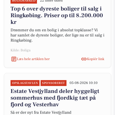
22 timer siden
BOLIGMARKED
Top 6 over dyreste boliger til salg i
Ringkøbing. Priser op til 8.200.000
kr
Drømmer du om en bolig i absolut topklasse? Vi
har samlet de dyreste boliger, der lige nu er til salg i
Ringkøbing.
Kilde: Boliga
Læs hele artiklen her
Kopiér link
05-08-2026 10:10
OPSLAGSTAVLEN
SPONSORERET
Estate Vestjylland deler hyggeligt
sommerhus med fjordkig tæt på
fjord og Vesterhav
Så er der nyt fra Estate Vestjylland