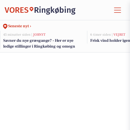
VORES
Ringkøbing
Seneste nyt ›
45 minutter siden |
JOBNYT
6 timer siden |
VEJRET
Savner du nye græsgange? - Her er nye
Frisk vind holder ig
ledige stillinger i Ringkøbing og omegn