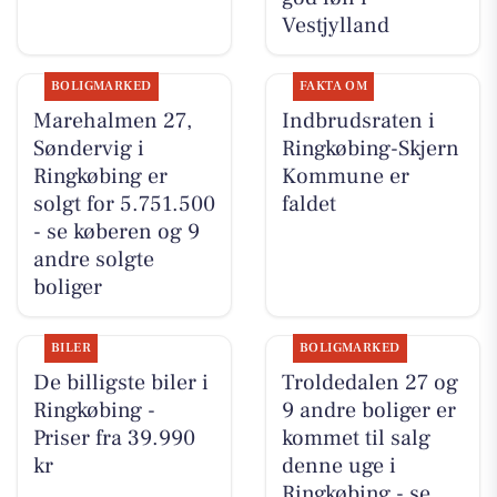
Vestjylland
BOLIGMARKED
FAKTA OM
Marehalmen 27,
Indbrudsraten i
Søndervig i
Ringkøbing-Skjern
Ringkøbing er
Kommune er
solgt for 5.751.500
faldet
- se køberen og 9
andre solgte
boliger
BILER
BOLIGMARKED
De billigste biler i
Troldedalen 27 og
Ringkøbing -
9 andre boliger er
Priser fra 39.990
kommet til salg
kr
denne uge i
Ringkøbing - se