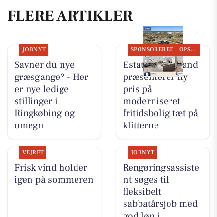
FLERE ARTIKLER
JOBNYT
SPONSORERET
OPSLAGSTAVLEN
Savner du nye
Estate Vestjylland
græsgange? - Her
præsenterer ny
er nye ledige
pris på
stillinger i
moderniseret
Ringkøbing og
fritidsbolig tæt på
omegn
klitterne
VEJRET
JOBNYT
Frisk vind holder
Rengøringsassiste
igen på sommeren
nt søges til
fleksibelt
sabbatårsjob med
god løn i