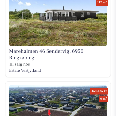
2
112 m
Marehalmen 46 Søndervig, 6950
Ringkøbing
Til salg hos
Estate Vestjylland
454.125 kr
2
0 m