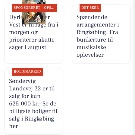
SPONSORERET
OPSLAGSTAVLEN
DET SKER
Dyrlæge Center
Spændende
Vest er tilbage fra i
arrangementer i
morgen og
Ringkøbing: Fra
prioriterer akutte
bunkerture til
sager i august
musikalske
oplevelser
BOLIGMARKED
Søndervig
Landevej 22 er til
salg for kun
625.000 kr.: Se de
billigste boliger til
salg i Ringkøbing
her