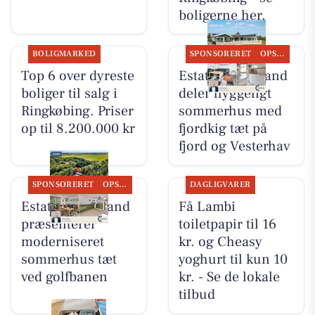
boligerne her.
BOLIGMARKED
SPONSORERET
OPSLAGSTAVLEN
Top 6 over dyreste
Estate Vestjylland
boliger til salg i
deler hyggeligt
Ringkøbing. Priser
sommerhus med
op til 8.200.000 kr
fjordkig tæt på
fjord og Vesterhav
SPONSORERET
OPSLAGSTAVLEN
DAGLIGVARER
Estate Vestjylland
Få Lambi
præsenterer
toiletpapir til 16
moderniseret
kr. og Cheasy
sommerhus tæt
yoghurt til kun 10
ved golfbanen
kr. - Se de lokale
tilbud