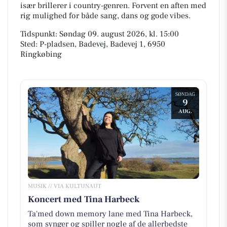
især brillerer i country-genren. Forvent en aften med
rig mulighed for både sang, dans og gode vibes.
Tidspunkt: Søndag 09. august 2026, kl. 15:00
Sted: P-pladsen, Badevej, Badevej 1, 6950
Ringkøbing
SØNDAG
9
AUG.
MUSIK // VIA KULTUNAUT
Koncert med Tina Harbeck
Ta'med down memory lane med Tina Harbeck,
som synger og spiller nogle af de allerbedste