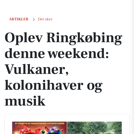
Oplev Ringkøbing denne weekend: Vulkaner, kolonihaver og musik
ARTIKLER
Det sker
Oplev Ringkøbing
denne weekend:
Vulkaner,
kolonihaver og
musik