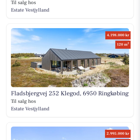
Til salg hos
Estate Vestjylland
4.198.000 kr
2
120 m
Fladsbjergvej 252 Klegod, 6950 Ringkøbing
Til salg hos
Estate Vestjylland
2.995.000 kr