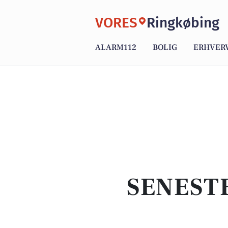
VORES
Ringkøbing
ALARM112
BOLIG
ERHVER
SENEST