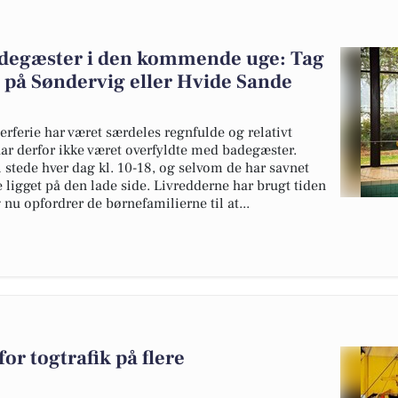
badegæster i den kommende uge: Tag
 på Søndervig eller Hvide Sande
rferie har været særdeles regnfulde og relativt
r derfor ikke været overfyldte med badegæster.
 stede hver dag kl. 10-18, og selvom de har savnet
ligget på den lade side. Livredderne har brugt tiden
nu opfordrer de børnefamilierne til at...
or togtrafik på flere