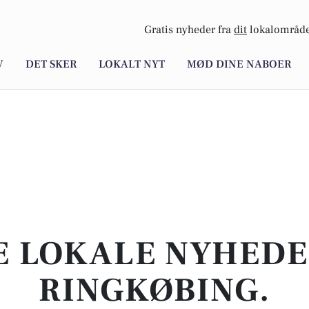
Gratis nyheder fra
dit
lokalområde
V
DET SKER
LOKALT NYT
MØD DINE NABOER
E LOKALE NYHEDER
RINGKØBING.