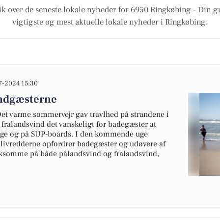
ik over de seneste lokale nyheder for 6950 Ringkøbing - Din gu
vigtigste og mest aktuelle lokale nyheder i Ringkøbing.
7-2024 15:30
andgæsterne
t varme sommervejr gav travlhed på strandene i
 fralandsvind det vanskeligt for badegæster at
inge og på SUP-boards. I den kommende uge
å livredderne opfordrer badegæster og udøvere af
ærksomme på både pålandsvind og fralandsvind,