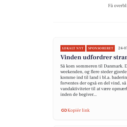
Få overbl
24-0
LOKALT NYT
SPONSORERET
Vinden udfordrer str
Så kom sommeren til Danmark. De
weekenden, og flere steder gjorde
komme ind til land i bl.a. bader
forventes der også en del vind, s
vandaktiviteter til at være opm
inden de begiver...
Kopiér link