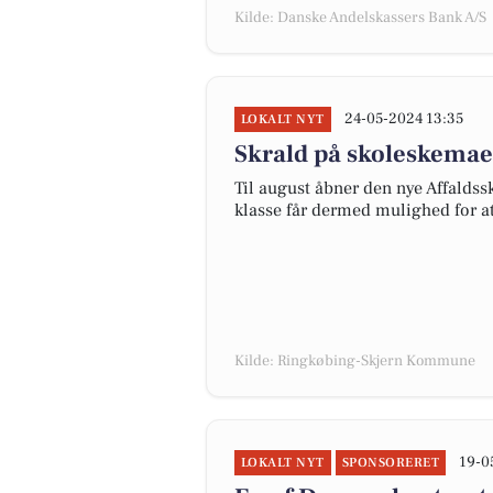
Kilde: Danske Andelskassers Bank A/S
24-05-2024 13:35
LOKALT NYT
Skrald på skoleskemae
Til august åbner den nye Affaldssk
klasse får dermed mulighed for at
Kilde: Ringkøbing-Skjern Kommune
19-0
LOKALT NYT
SPONSORERET