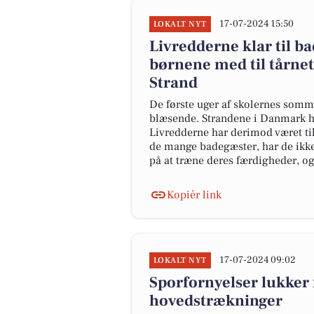
17-07-2024 15:50
LOKALT NYT
Livredderne klar til 
børnene med til tårnet
Strand
De første uger af skolernes somme
blæsende. Strandene i Danmark ha
Livredderne har derimod været til
de mange badegæster, har de ikke 
på at træne deres færdigheder, og 
Kopiér link
17-07-2024 09:02
LOKALT NYT
Sporfornyelser lukker f
hovedstrækninger