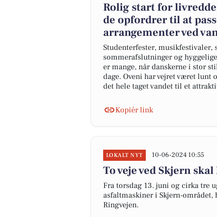
Rolig start for livred
de opfordrer til at pa
arrangementer ved va
Studenterfester, musikfestivaler
sommerafslutninger og hyggelige 
er mange, når danskerne i stor st
dage. Oveni har vejret været lunt 
det hele taget vandet til et attrakt
Kopiér link
10-06-2024 10:55
LOKALT NYT
To veje ved Skjern skal 
Fra torsdag 13. juni og cirka tre 
asfaltmaskiner i Skjern-området, 
Ringvejen.