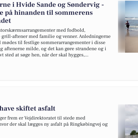
derne i Hvide Sande og Søndervig -
sse på hinanden til sommerens
ndet
, storskærmsarrangementer med fodbold,
grill-aftener med familie og venner. Anledningerne
il mødes til festlige sommerarrangementer i disse
og aftenerne milde, og det kan gøre strandene og i
ivt sted at søge hen, når der skal hygges,...
have skiftet asfalt
uger frem er Vejdirektoratet til stede med
hvor der skal lægges ny asfalt på Ringkøbingvej og