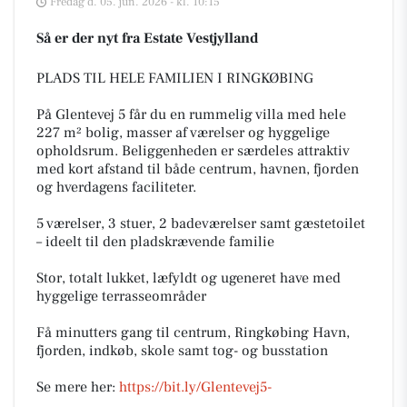
Fredag d. 05. jun. 2026 - kl. 10:15
Så er der nyt fra Estate Vestjylland
PLADS TIL HELE FAMILIEN I RINGKØBING
På Glentevej 5 får du en rummelig villa med hele
227 m² bolig, masser af værelser og hyggelige
opholdsrum. Beliggenheden er særdeles attraktiv
med kort afstand til både centrum, havnen, fjorden
og hverdagens faciliteter.
5 værelser, 3 stuer, 2 badeværelser samt gæstetoilet
– ideelt til den pladskrævende familie
Stor, totalt lukket, læfyldt og ugeneret have med
hyggelige terrasseområder
Få minutters gang til centrum, Ringkøbing Havn,
fjorden, indkøb, skole samt tog- og busstation
Se mere her:
https://bit.ly/Glentevej5-