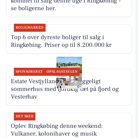
kommet til salg denne uge i Ringkøbing -
se boligerne her.
BOLIGMARKED
Top 6 over dyreste boliger til salg i
Ringkøbing. Priser op til 8.200.000 kr
SPONSORERET
OPSLAGSTAVLEN
Estate Vestjylland deler hyggeligt
sommerhus med fjordkig tæt på fjord og
Vesterhav
DET SKER
Oplev Ringkøbing denne weekend:
Vulkaner, kolonihaver og musik