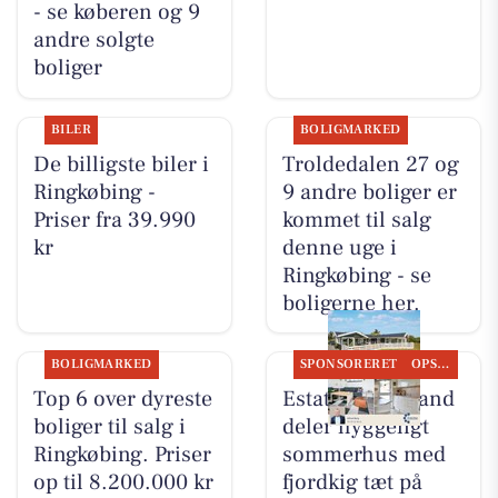
- se køberen og 9
andre solgte
boliger
BILER
BOLIGMARKED
De billigste biler i
Troldedalen 27 og
Ringkøbing -
9 andre boliger er
Priser fra 39.990
kommet til salg
kr
denne uge i
Ringkøbing - se
boligerne her.
BOLIGMARKED
SPONSORERET
OPSLAGSTAVLEN
Top 6 over dyreste
Estate Vestjylland
boliger til salg i
deler hyggeligt
Ringkøbing. Priser
sommerhus med
op til 8.200.000 kr
fjordkig tæt på