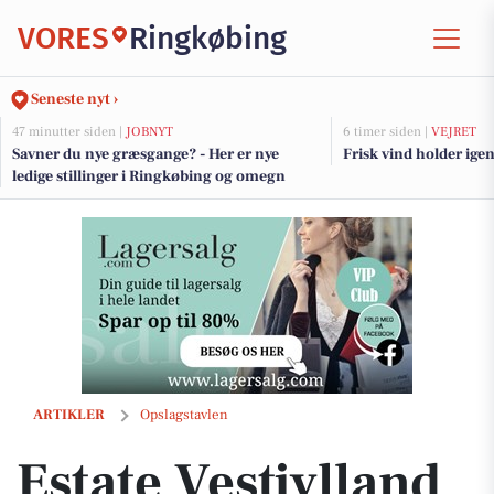
VORES
Ringkøbing
Seneste nyt ›
47 minutter siden |
JOBNYT
6 timer siden |
VEJRET
Savner du nye græsgange? - Her er nye
Frisk vind holder ig
ledige stillinger i Ringkøbing og omegn
Estate Vestjylland præsenterer rummelig villa med plads til hele fam
ARTIKLER
Opslagstavlen
Estate Vestjylland