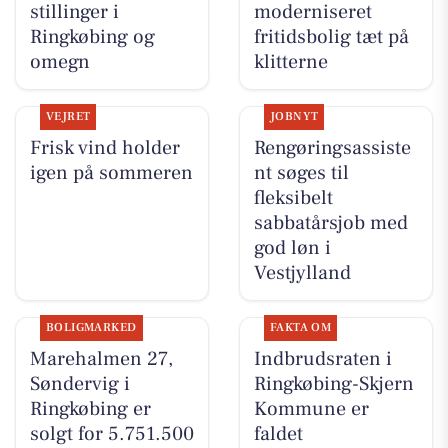
stillinger i
moderniseret
Ringkøbing og
fritidsbolig tæt på
omegn
klitterne
VEJRET
JOBNYT
Frisk vind holder
Rengøringsassiste
igen på sommeren
nt søges til
fleksibelt
sabbatårsjob med
god løn i
Vestjylland
BOLIGMARKED
FAKTA OM
Marehalmen 27,
Indbrudsraten i
Søndervig i
Ringkøbing-Skjern
Ringkøbing er
Kommune er
solgt for 5.751.500
faldet