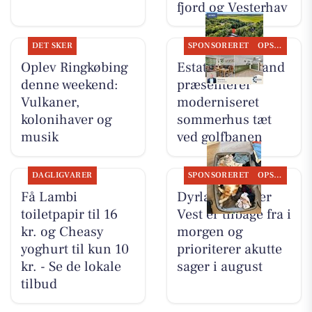
fjord og Vesterhav
DET SKER
SPONSORERET
OPSLAGSTAVLEN
Oplev Ringkøbing
Estate Vestjylland
denne weekend:
præsenterer
Vulkaner,
moderniseret
kolonihaver og
sommerhus tæt
musik
ved golfbanen
DAGLIGVARER
SPONSORERET
OPSLAGSTAVLEN
Få Lambi
Dyrlæge Center
toiletpapir til 16
Vest er tilbage fra i
kr. og Cheasy
morgen og
yoghurt til kun 10
prioriterer akutte
kr. - Se de lokale
sager i august
tilbud