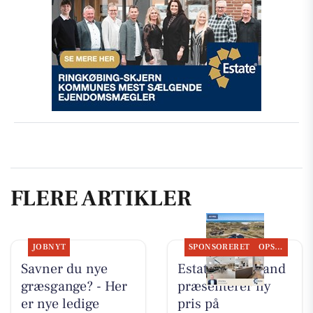
FLERE ARTIKLER
JOBNYT
SPONSORERET
OPSLAGSTAVLEN
Savner du nye
Estate Vestjylland
græsgange? - Her
præsenterer ny
er nye ledige
pris på