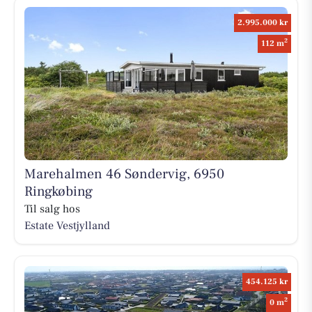
2.995.000 kr
2
112 m
Marehalmen 46 Søndervig, 6950
Ringkøbing
Til salg hos
Estate Vestjylland
454.125 kr
2
0 m