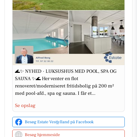
🌊✨ NYHED · LUKSUSHUS MED POOL, SPA OG
SAUNA ✨🌊 Her venter en flot
renoveret/moderniseret fritidsbolig på 200 m²
med pool-afd., spa og sauna. I får et...
Se opslag
Besøg Estate Vestjylland på Facebook
Besøg hjemmeside