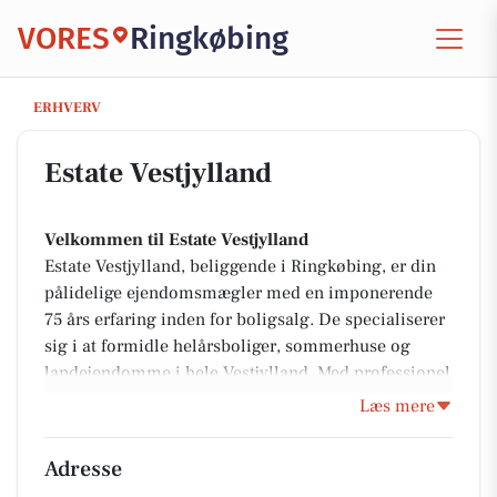
VORES
Ringkøbing
Estate Vestjylland
ERHVERV
Estate Vestjylland
Velkommen til Estate Vestjylland
Estate Vestjylland, beliggende i Ringkøbing, er din
pålidelige ejendomsmægler med en imponerende
75 års erfaring inden for boligsalg. De specialiserer
sig i at formidle helårsboliger, sommerhuse og
landejendomme i hele Vestjylland. Med professionel
rådgivning, grundig salgsvurdering og en dyb
Læs mere
forståelse for boligmarkedet ved Vesterhavet og
Ringkøbing Fjord, sikrer Estate Vestjylland, at alle
Adresse
kunder får den bedst mulige oplevelse med