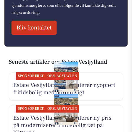
ejendomsmæglere, som efterfølgende vil kontakte dig vedr.
salgsvurdering.
Bliv kontaktet
Seneste artikler om Estate Vestjylland
SPONSORERET
OPSLAGSTAVLEN
Estate Vestjylland præsenterer nyopført
fritidsbolig med fjordudsigt
SPONSORERET
OPSLAGSTAVLEN
Estate Vestjylland præsenterer ny pris
på moderniseret fritidsbolig tæt på