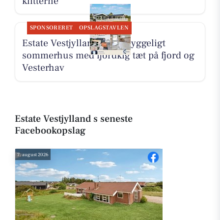
klitterne
SPONSORERET
OPSLAGSTAVLEN
Estate Vestjylland deler hyggeligt
sommerhus med fjordkig tæt på fjord og
Vesterhav
Estate Vestjylland s seneste
Facebookopslag
7. august 2026