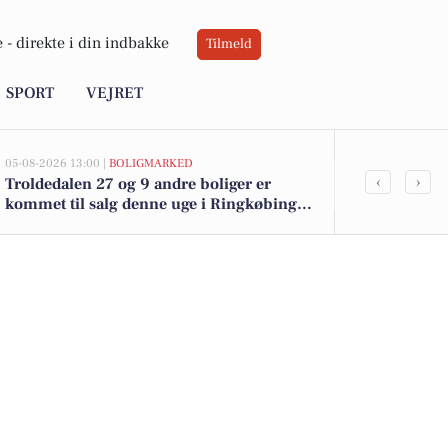
 -
direkte i din indbakke
Tilmeld
SPORT
VEJRET
05-08-2026 13:00 |
BOLIGMARKED
05-08-2026 13:00
‹
›
Troldedalen 27 og 9 andre boliger er
Top 6 over dy
kommet til salg denne uge i Ringkøbing -
Ringkøbing. 
se boligerne her.