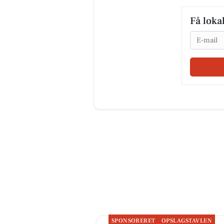
Få loka
Email
SPONSORERET
OPSLAGSTAVLEN