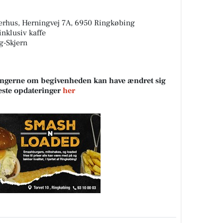
erhus, Herningvej 7A, 6950 Ringkøbing
inklusiv kaffe
g-Skjern
sningerne om begivenheden kan have ændret sig
neste opdateringer
her