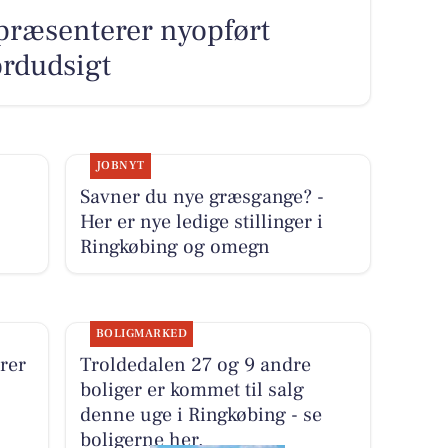
 præsenterer nyopført
ordudsigt
JOBNYT
Savner du nye græsgange? -
Her er nye ledige stillinger i
Ringkøbing og omegn
BOLIGMARKED
rer
Troldedalen 27 og 9 andre
boliger er kommet til salg
denne uge i Ringkøbing - se
boligerne her.