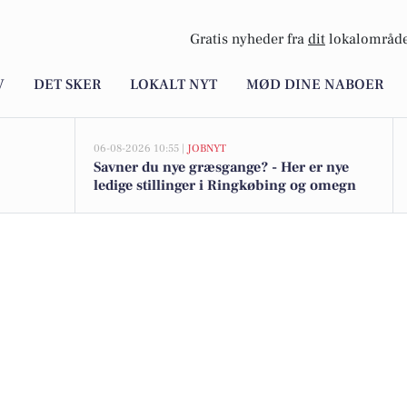
Gratis nyheder fra
dit
lokalområde
V
DET SKER
LOKALT NYT
MØD DINE NABOER
06-08-2026 10:55 |
JOBNYT
Savner du nye græsgange? - Her er nye
ledige stillinger i Ringkøbing og omegn