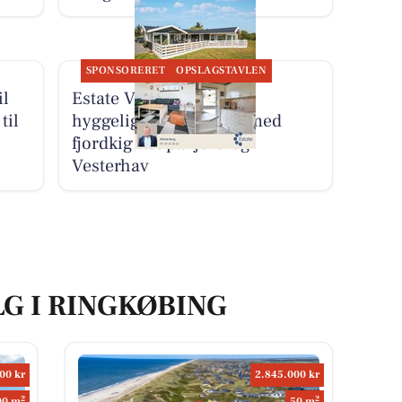
SPONSORERET
OPSLAGSTAVLEN
il
Estate Vestjylland deler
til
hyggeligt sommerhus med
fjordkig tæt på fjord og
Vesterhav
LG I RINGKØBING
00 kr
2.845.000 kr
2
2
00 m
50 m