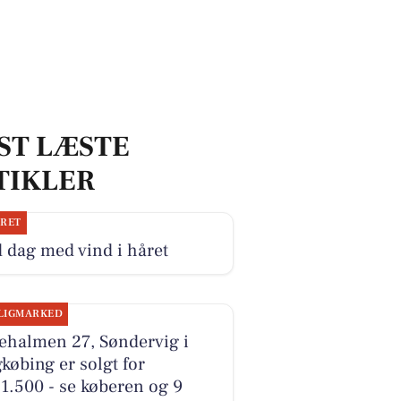
ST LÆSTE
TIKLER
JRET
 dag med vind i håret
LIGMARKED
ehalmen 27, Søndervig i
købing er solgt for
1.500 - se køberen og 9