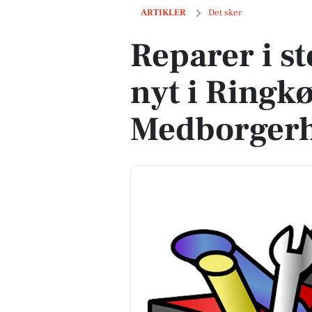
Reparer i stedet for at købe nyt i Rin
ARTIKLER
Det sker
Reparer i st
nyt i Ringk
Medborger