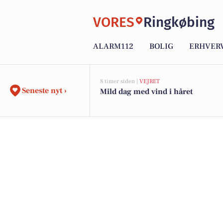
VORES
Ringkøbing
ALARM112
BOLIG
ERHVER
8 timer siden |
VEJRET
Seneste nyt ›
Mild dag med vind i håret