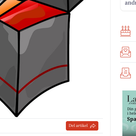
andr
Del artikel