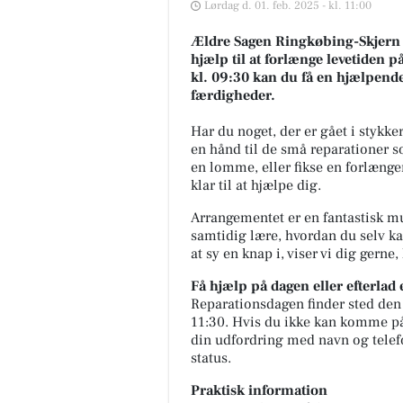
Lørdag d. 01. feb. 2025 - kl. 11:00
Ældre Sagen Ringkøbing-Skjern in
hjælp til at forlænge levetiden 
kl. 09:30 kan du få en hjælpen
færdigheder.
Har du noget, der er gået i stykk
en hånd til de små reparationer so
en lomme, eller fikse en forlæng
klar til at hjælpe dig.
Arrangementet er en fantastisk mul
samtidig lære, hvordan du selv k
at sy en knap i, viser vi dig gerne
Få hjælp på dagen eller efterlad
Reparationsdagen finder sted den
11:30. Hvis du ikke kan komme på 
din udfordring med navn og telefo
status.
Praktisk information