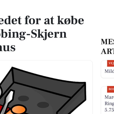
gkøbing-Skjern Medborgerhus
edet for at købe
øbing-Skjern
ME
hus
AR
VE
Mild
BO
Mar
Ring
5.75