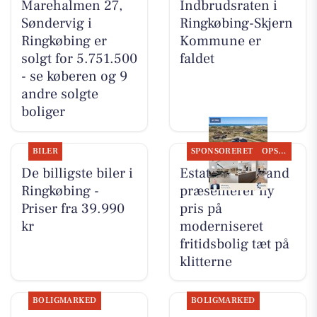
Marehalmen 27,
Indbrudsraten i
Søndervig i
Ringkøbing-Skjern
Ringkøbing er
Kommune er
solgt for 5.751.500
faldet
- se køberen og 9
andre solgte
boliger
BILER
SPONSORERET
OPSLAGSTAVLEN
De billigste biler i
Estate Vestjylland
Ringkøbing -
præsenterer ny
Priser fra 39.990
pris på
kr
moderniseret
fritidsbolig tæt på
klitterne
BOLIGMARKED
BOLIGMARKED