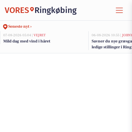
VORES
Ringkøbing
Seneste nyt ›
07-08-2026 05:04 |
VEJRET
06-08-2026 10:55 |
JOBN
Mild dag med vind i håret
Savner du nye græsga
ledige stillinger i R