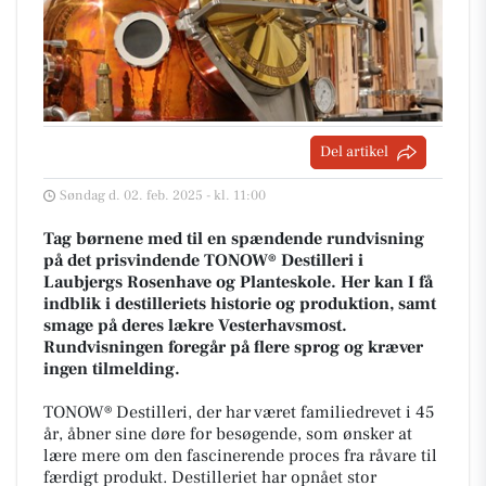
Del artikel
Søndag d. 02. feb. 2025 - kl. 11:00
Tag børnene med til en spændende rundvisning
på det prisvindende TONOW® Destilleri i
Laubjergs Rosenhave og Planteskole. Her kan I få
indblik i destilleriets historie og produktion, samt
smage på deres lækre Vesterhavsmost.
Rundvisningen foregår på flere sprog og kræver
ingen tilmelding.
TONOW® Destilleri, der har været familiedrevet i 45
år, åbner sine døre for besøgende, som ønsker at
lære mere om den fascinerende proces fra råvare til
færdigt produkt. Destilleriet har opnået stor