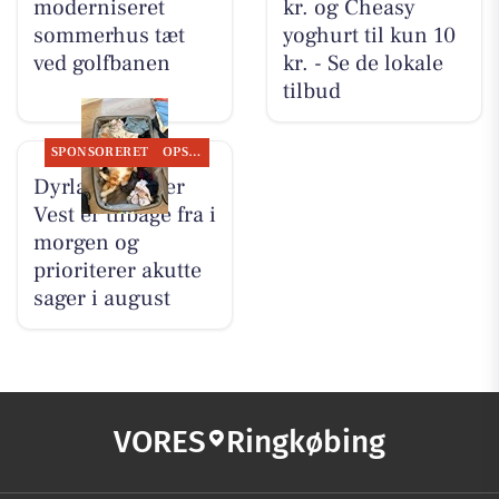
moderniseret
kr. og Cheasy
sommerhus tæt
yoghurt til kun 10
ved golfbanen
kr. - Se de lokale
tilbud
SPONSORERET
OPSLAGSTAVLEN
Dyrlæge Center
Vest er tilbage fra i
morgen og
prioriterer akutte
sager i august
VORES
Ringkøbing