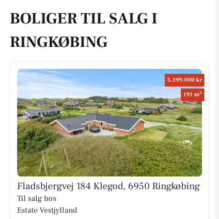
BOLIGER TIL SALG I
RINGKØBING
5.199.000 kr
2
191 m
Fladsbjergvej 184 Klegod, 6950 Ringkøbing
Til salg hos
Estate Vestjylland