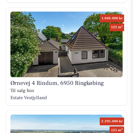
1.048.000 kr
2
122 m
Ørnevej 4 Rindum, 6950 Ringkøbing
Til salg hos
Estate Vestjylland
2.295.000 kr
2
125 m