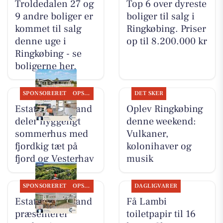
Troldedalen 27 og
Top 6 over dyreste
9 andre boliger er
boliger til salg i
kommet til salg
Ringkøbing. Priser
denne uge i
op til 8.200.000 kr
Ringkøbing - se
boligerne her.
SPONSORERET
OPSLAGSTAVLEN
DET SKER
Estate Vestjylland
Oplev Ringkøbing
deler hyggeligt
denne weekend:
sommerhus med
Vulkaner,
fjordkig tæt på
kolonihaver og
fjord og Vesterhav
musik
SPONSORERET
OPSLAGSTAVLEN
DAGLIGVARER
Estate Vestjylland
Få Lambi
præsenterer
toiletpapir til 16