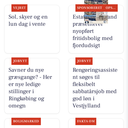
VEJRET
SPONSORERET
OPSLAGSTAVLEN
Sol, skyer og en
Estate Vestjylland
lun dag i vente
præsenterer
nyopført
fritidsbolig med
fjordudsigt
JOBNYT
JOBNYT
Savner du nye
Rengøringsassiste
græsgange? - Her
nt søges til
er nye ledige
fleksibelt
stillinger i
sabbatårsjob med
Ringkøbing og
god løn i
omegn
Vestjylland
BOLIGMARKED
FAKTA OM